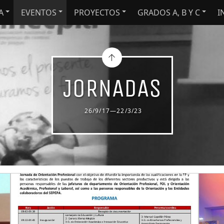
A
EVENTOS
PROYECTOS
GRADOS A, B Y C
I
JORNADAS
26/9/17—22/3/23