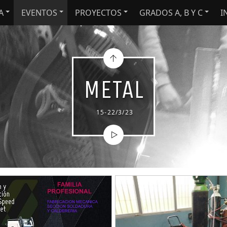
A
EVENTOS
PROYECTOS
GRADOS A, B Y C
I
METAL
15-22/3/23